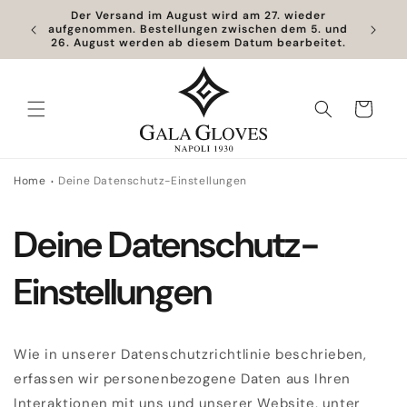
Direkt
Der Versand im August wird am 27. wieder
zum
Kost
aufgenommen. Bestellungen zwischen dem 5. und
Inhalt
26. August werden ab diesem Datum bearbeitet.
Warenkorb
Home
Deine Datenschutz-Einstellungen
Deine Datenschutz-
Einstellungen
Wie in unserer Datenschutzrichtlinie beschrieben,
erfassen wir personenbezogene Daten aus Ihren
Interaktionen mit uns und unserer Website, unter