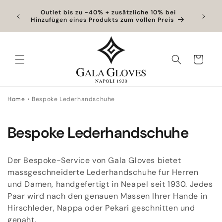
Direkt
zum
ter
Outlet bis zu -40% + zusätzliche 10% bei
Exklusiv
Hinzufügen eines Produkts zum vollen Preis
Inhalt
Warenkorb
Home
Bespoke Lederhandschuhe
K
Bespoke Lederhandschuhe
a
Der Bespoke-Service von Gala Gloves bietet
t
massgeschneiderte Lederhandschuhe fur Herren
und Damen, handgefertigt in Neapel seit 1930. Jedes
e
Paar wird nach den genauen Massen Ihrer Hande in
g
Hirschleder, Nappa oder Pekari geschnitten und
genaht.