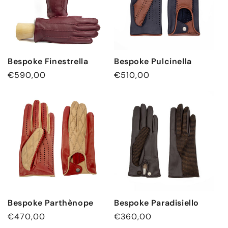
Bespoke Finestrella
Bespoke Pulcinella
Normaler
€590,00
Normaler
€510,00
Preis
Preis
Bespoke Parthènope
Bespoke Paradisiello
Normaler
€470,00
Normaler
€360,00