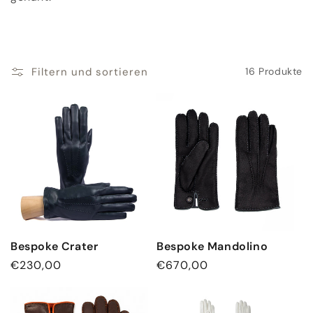
o
r
i
Filtern und sortieren
16 Produkte
e
:
Bespoke Crater
Bespoke Mandolino
Normaler
€230,00
Normaler
€670,00
Preis
Preis