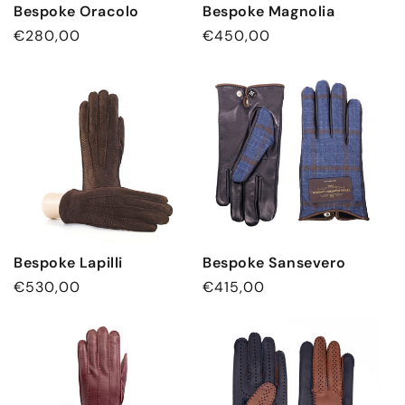
Bespoke Oracolo
Bespoke Magnolia
Normaler
€280,00
Normaler
€450,00
Preis
Preis
Bespoke Lapilli
Bespoke Sansevero
Normaler
€530,00
Normaler
€415,00
Preis
Preis