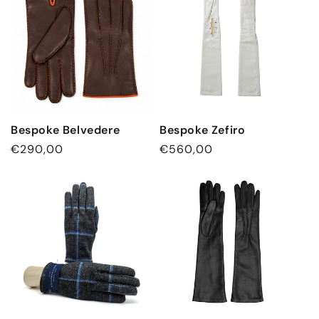
Bespoke Belvedere
Bespoke Zefiro
Normaler
€290,00
Normaler
€560,00
Preis
Preis