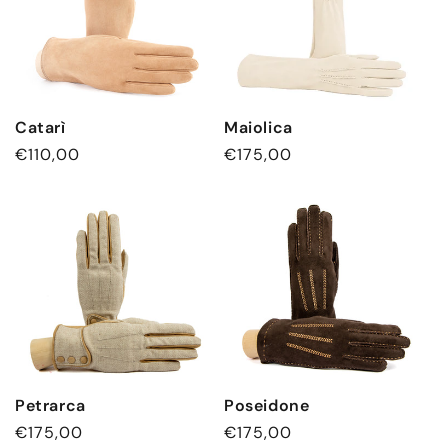
Catarì
Maiolica
Normaler
€110,00
Normaler
€175,00
Preis
Preis
Petrarca
Poseidone
Normaler
€175,00
Normaler
€175,00