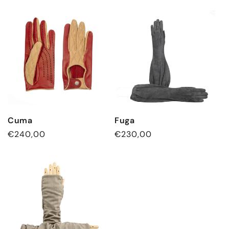
Preis
Preis
Cuma
Fuga
Normaler
€240,00
Normaler
€230,00
Preis
Preis