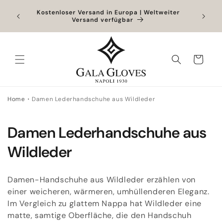
Direkt
der
zum
Kostenloser Versand in Europa | Weltweiter
5. und
Versand verfügbar
Inhalt
eitet.
Warenkorb
Home
Damen Lederhandschuhe aus Wildleder
K
Damen Lederhandschuhe aus
a
Wildleder
t
Damen-Handschuhe aus Wildleder erzählen von
e
einer weicheren, wärmeren, umhüllenderen Eleganz.
Im Vergleich zu glattem Nappa hat Wildleder eine
g
matte, samtige Oberfläche, die den Handschuh