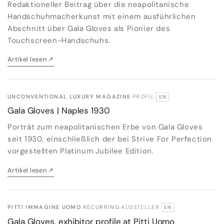
Redaktioneller Beitrag über die neapolitanische
Handschuhmacherkunst mit einem ausführlichen
Abschnitt über Gala Gloves als Pionier des
Touchscreen-Handschuhs.
Artikel lesen
↗
UNCONVENTIONAL LUXURY MAGAZINE
·
PROFIL
·
EN
ORIGINALSPRACHE:
Gala Gloves | Naples 1930
Porträt zum neapolitanischen Erbe von Gala Gloves
seit 1930, einschließlich der bei Strive For Perfection
vorgestellten Platinum Jubilee Edition.
Artikel lesen
↗
PITTI IMMAGINE UOMO
·
RECURRING
·
AUSSTELLER
·
EN
ORIGINALSPRACHE:
Gala Gloves, exhibitor profile at Pitti Uomo