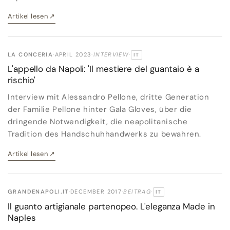
Artikel lesen
↗
LA CONCERIA
·
APRIL 2023
·
INTERVIEW
·
IT
ORIGINALSPRACHE:
L'appello da Napoli: 'Il mestiere del guantaio è a
rischio'
Interview mit Alessandro Pellone, dritte Generation
der Familie Pellone hinter Gala Gloves, über die
dringende Notwendigkeit, die neapolitanische
Tradition des Handschuhhandwerks zu bewahren.
Artikel lesen
↗
GRANDENAPOLI.IT
·
DECEMBER 2017
·
BEITRAG
·
IT
ORIGINALSPRACHE:
Il guanto artigianale partenopeo. L'eleganza Made in
Naples