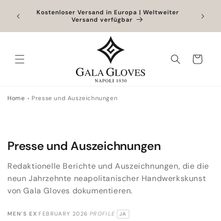
Direkt
zum
Outlet bis zu -40% + zusätzliche 10% bei
Exklusiv
Hinzufügen eines Produkts zum vollen Preis
Inhalt
Warenkorb
Home
Presse und Auszeichnungen
Presse und Auszeichnungen
Redaktionelle Berichte und Auszeichnungen, die die
neun Jahrzehnte neapolitanischer Handwerkskunst
von Gala Gloves dokumentieren.
MEN'S EX
·
FEBRUARY 2026
·
PROFILE
·
JA
ORIGINALSPRACHE: