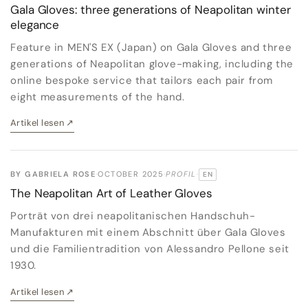
Gala Gloves: three generations of Neapolitan winter
elegance
Feature in MEN'S EX (Japan) on Gala Gloves and three
generations of Neapolitan glove-making, including the
online bespoke service that tailors each pair from
eight measurements of the hand.
Artikel lesen
↗
BY GABRIELA ROSE
·
OCTOBER 2025
·
PROFIL
·
EN
ORIGINALSPRACHE:
The Neapolitan Art of Leather Gloves
Porträt von drei neapolitanischen Handschuh-
Manufakturen mit einem Abschnitt über Gala Gloves
und die Familientradition von Alessandro Pellone seit
1930.
Artikel lesen
↗