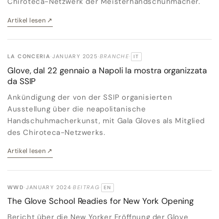
Chiroteca-Netzwerk der Meisterhandschuhmacher.
Artikel lesen
↗
LA CONCERIA
·
JANUARY 2025
·
BRANCHE
·
IT
ORIGINALSPRACHE:
Glove, dal 22 gennaio a Napoli la mostra organizzata
da SSIP
Ankündigung der von der SSIP organisierten
Ausstellung über die neapolitanische
Handschuhmacherkunst, mit Gala Gloves als Mitglied
des Chiroteca-Netzwerks.
Artikel lesen
↗
WWD
·
JANUARY 2024
·
BEITRAG
·
EN
ORIGINALSPRACHE:
The Glove School Readies for New York Opening
Bericht über die New Yorker Eröffnung der Glove