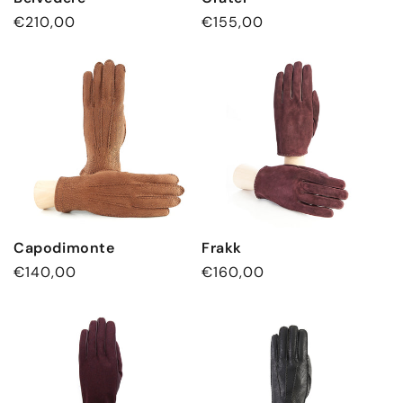
Normaler
€210,00
Normaler
€155,00
Preis
Preis
Capodimonte
Frakk
Normaler
€140,00
Normaler
€160,00
Preis
Preis