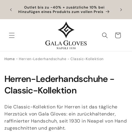
Direkt
zum
ter
Outlet bis zu -40% + zusätzliche 10% bei
Exklusiv
Hinzufügen eines Produkts zum vollen Preis
Inhalt
Warenkorb
Home
Herren-Lederhandschuhe - Classic-Kollektion
K
Herren-Lederhandschuhe -
a
Classic-Kollektion
t
Die Classic-Kollektion für Herren ist das tägliche
e
Herzstück von Gala Gloves: ein zurückhaltender,
raffinierter Handschuh, seit 1930 in Neapel von Hand
g
zugeschnitten und genäht.