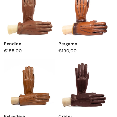
Pendino
Pergamo
Normaler
€155,00
Normaler
€190,00
Preis
Preis
Belvedere
Crater