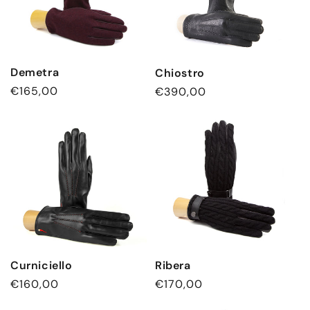
Demetra
Chiostro
Normaler
€165,00
Normaler
€390,00
Preis
Preis
Curniciello
Ribera
Normaler
€160,00
Normaler
€170,00
Preis
Preis