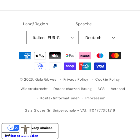
Land/Region
Sprache
Italien | EUR €
Deutsch
Zahlungsmethoden
© 2026,
Gala Gloves
Privacy Policy
Cookie Policy
Widerrufsrecht
Datenschutzerklärung
AGB
Versand
Kontaktinformationen
Impressum
Gala Gloves Srl Unipersonale - VAT: IT04777351216
Your Privacy Choices
Notice at collection