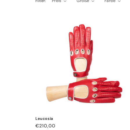
Filter:
Preis
Größe
Farbe
Leucosia
Normaler
€210,00