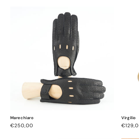
Marechiaro
Virgilio
Normaler
€250,00
Norma
€129,
Preis
Preis