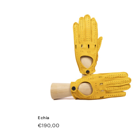
Preis
Echia
Normaler
€190,00
Preis