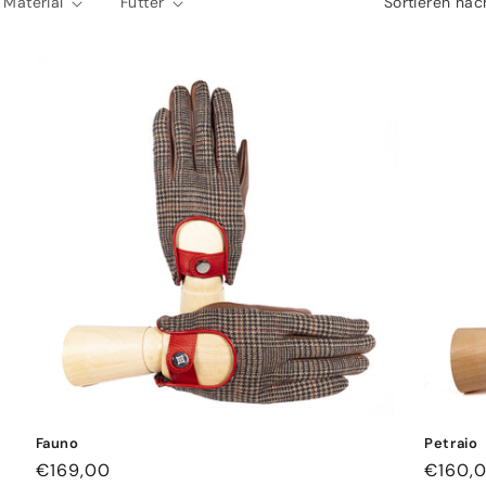
Material
Futter
Sortieren nac
Fauno
Petraio
Normaler
€169,00
Norma
€160,