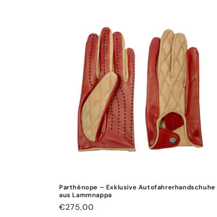
Preis
Parthènope – Exklusive Autofahrerhandschuhe
aus Lammnappa
Normaler
€275,00