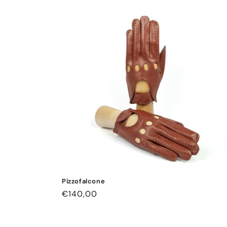
Pizzofalcone
Normaler
€140,00
Preis