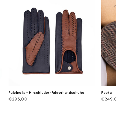
Pulcinella - Hirschleder-Fahrerhandschuhe
Poeta
Normaler
€295,00
Norma
€249,
Preis
Preis