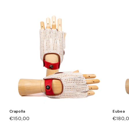
Preis
Preis
Crapolla
Eubea
Normaler
€150,00
Norma
€180,
Preis
Preis