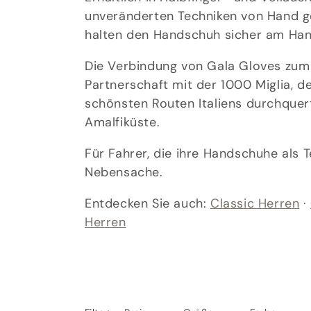
unveränderten Techniken von Hand g
g
halten den Handschuh sicher am Han
o
Die Verbindung von Gala Gloves zum 
Partnerschaft mit der 1000 Miglia, d
r
schönsten Routen Italiens durchquert
Amalfiküste.
i
Für Fahrer, die ihre Handschuhe als T
e
Nebensache.
:
Entdecken Sie auch:
Classic Herren
·
Herren