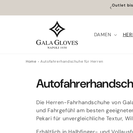
Direkt
Outlet bi
zum
in Europa | Weltweiter Versand verfügbar
Inhalt
DAMEN
HER
Home
Autofahrerhandschuhe für Herren
K
Autofahrerhandsch
a
Die Herren-Fahrhandschuhe von Gala
t
und Fahrgefühl am besten geeigneten 
Pekari für unvergleichliche Textur, W
e
Erhältlich in Halbfinger- und Vollaus