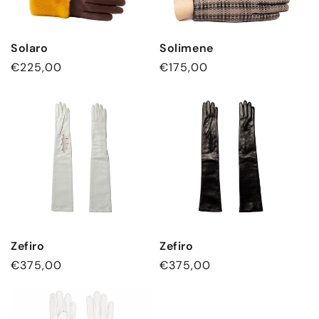
Solaro
Solimene
Normaler
€225,00
Normaler
€175,00
Preis
Preis
Zefiro
Zefiro
Normaler
€375,00
Normaler
€375,00
Preis
Preis