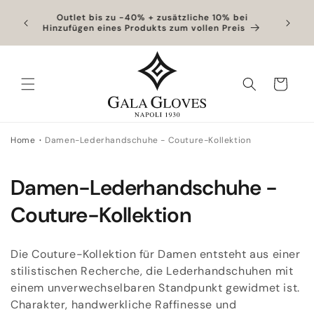
Direkt
zum
ter
Outlet bis zu -40% + zusätzliche 10% bei
Exklusiv
Hinzufügen eines Produkts zum vollen Preis
Inhalt
Warenkorb
Home
Damen-Lederhandschuhe - Couture-Kollektion
K
Damen-Lederhandschuhe -
a
Couture-Kollektion
t
Die Couture-Kollektion für Damen entsteht aus einer
e
stilistischen Recherche, die Lederhandschuhen mit
einem unverwechselbaren Standpunkt gewidmet ist.
g
Charakter, handwerkliche Raffinesse und