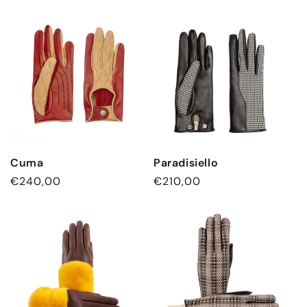
Preis
Cuma
Paradisiello
Normaler
€240,00
Normaler
€210,00
Preis
Preis