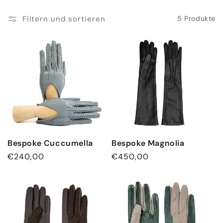
Filtern und sortieren
5 Produkte
Bespoke Cuccumella
Bespoke Magnolia
Normaler
€240,00
Normaler
€450,00
Preis
Preis