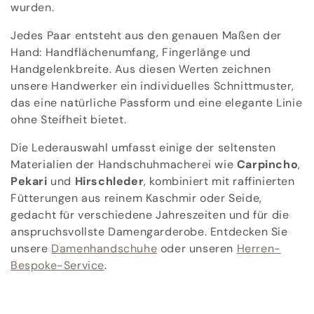
o
wurden.
r
Jedes Paar entsteht aus den genauen Maßen der
Hand: Handflächenumfang, Fingerlänge und
i
Handgelenkbreite. Aus diesen Werten zeichnen
e
unsere Handwerker ein individuelles Schnittmuster,
das eine natürliche Passform und eine elegante Linie
:
ohne Steifheit bietet.
Die Lederauswahl umfasst einige der seltensten
Materialien der Handschuhmacherei wie
Carpincho
,
Pekari
und
Hirschleder
, kombiniert mit raffinierten
Fütterungen aus reinem Kaschmir oder Seide,
gedacht für verschiedene Jahreszeiten und für die
anspruchsvollste Damengarderobe. Entdecken Sie
unsere
Damenhandschuhe
oder unseren
Herren-
Bespoke-Service
.