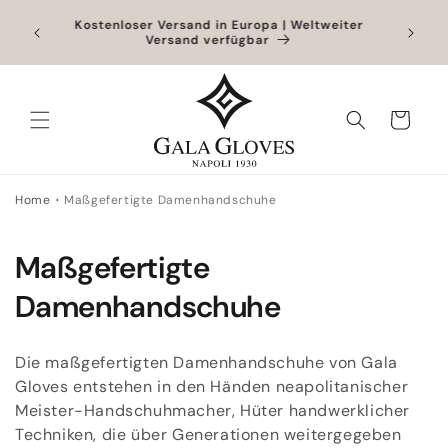
Direkt
zum
Outlet bis zu -40% + zusätzliche 10% bei
Exklusiv
Hinzufügen eines Produkts zum vollen Preis
Inhalt
Warenkorb
Home
Maßgefertigte Damenhandschuhe
K
Maßgefertigte
a
Damenhandschuhe
t
Die maßgefertigten Damenhandschuhe von Gala
e
Gloves entstehen in den Händen neapolitanischer
Meister-Handschuhmacher, Hüter handwerklicher
g
Techniken, die über Generationen weitergegeben