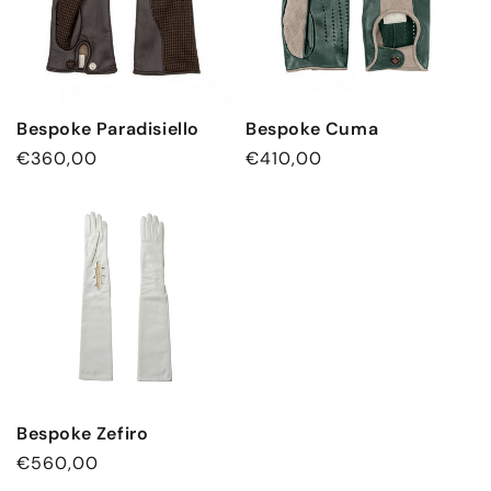
Bespoke Paradisiello
Bespoke Cuma
Normaler
€360,00
Normaler
€410,00
Preis
Preis
Bespoke Zefiro
Normaler
€560,00
Preis