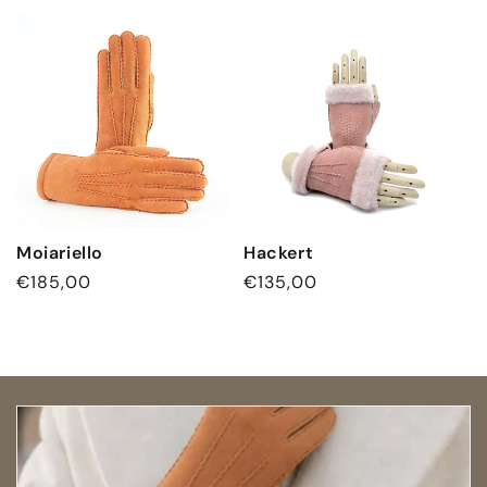
o
r
i
e
:
Moiariello
Hackert
Normaler
€185,00
Normaler
€135,00
Preis
Preis