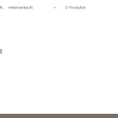
h:
0 Produkte
e