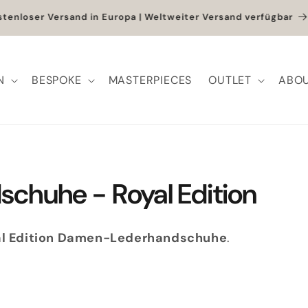
s zu -40% + zusätzliche 10% bei Hinzufügen eines Produkts zum
Preis
N
BESPOKE
MASTERPIECES
OUTLET
ABOU
huhe - Royal Edition
al Edition Damen-Lederhandschuhe
.