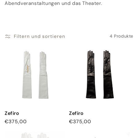
o
Abendveranstaltungen und das Theater.
r
i
Filtern und sortieren
4 Produkte
e
:
Zefiro
Zefiro
Normaler
€375,00
Normaler
€375,00
Preis
Preis