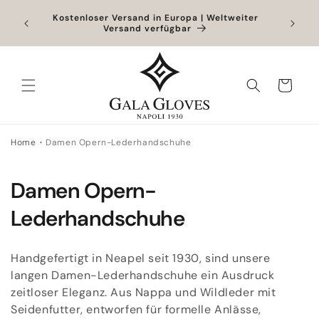
Direkt
zum
Outlet bis zu -40% + zusätzliche 10% bei
Exklusiv
Hinzufügen eines Produkts zum vollen Preis
Inhalt
Warenkorb
Home
Damen Opern-Lederhandschuhe
K
Damen Opern-
a
Lederhandschuhe
t
Handgefertigt in Neapel seit 1930, sind unsere
e
langen Damen-Lederhandschuhe ein Ausdruck
zeitloser Eleganz. Aus Nappa und Wildleder mit
g
Seidenfutter, entworfen für formelle Anlässe,