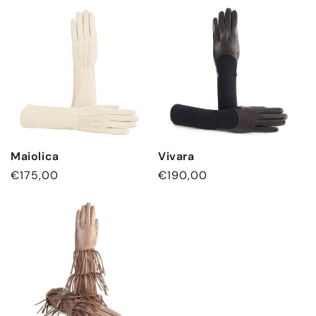
Maiolica
Vivara
Normaler
€175,00
Normaler
€190,00
Preis
Preis