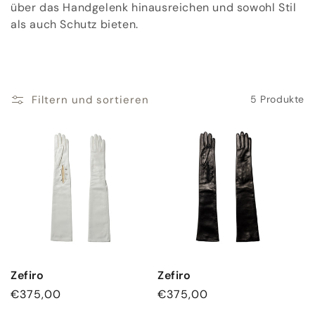
o
über das Handgelenk hinausreichen und sowohl Stil
als auch Schutz bieten.
r
i
e
Filtern und sortieren
5 Produkte
:
Zefiro
Zefiro
Normaler
€375,00
Normaler
€375,00
Preis
Preis