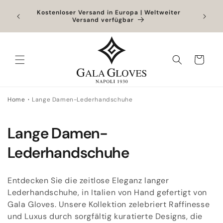
Direkt
zum
Outlet bis zu -40% + zusätzliche 10% bei
Exklusiv
Hinzufügen eines Produkts zum vollen Preis
Inhalt
Warenkorb
Home
Lange Damen-Lederhandschuhe
K
Lange Damen-
a
Lederhandschuhe
t
Entdecken Sie die zeitlose Eleganz langer
e
Lederhandschuhe, in Italien von Hand gefertigt von
Gala Gloves. Unsere Kollektion zelebriert Raffinesse
g
und Luxus durch sorgfältig kuratierte Designs, die