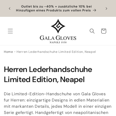
Direkt
zum
ter
Outlet bis zu -40% + zusätzliche 10% bei
Exklusiv
Hinzufügen eines Produkts zum vollen Preis
Inhalt
Warenkorb
Home
Herren Lederhandschuhe Limited Edition, Neapel
K
Herren Lederhandschuhe
a
Limited Edition, Neapel
t
Die Limited-Edition-Handschuhe von Gala Gloves
e
fur Herren: einzigartige Designs in edlen Materialien
mit markanten Details, jedes Modell in einer einzigen
g
Serie gefertigt. Handgefertigt von neapolitanischen