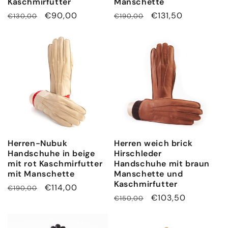
Kaschmirfutter
Manschette
Normaler
Verkaufspreis
€90,00
Normaler
Verkaufspreis
€131,50
€130,00
€190,00
Preis
Preis
Herren-Nubuk
Herren weich brick
Handschuhe in beige
Hirschleder
mit rot Kaschmirfutter
Handschuhe mit braun
mit Manschette
Manschette und
Kaschmirfutter
Normaler
Verkaufspreis
€114,00
€190,00
Normaler
Verkaufspreis
€103,50
€150,00
Preis
Preis