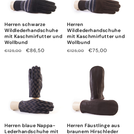
Herren schwarze
Herren
Wildlederhandschuhe
Wildlederhandschuhe
mit Kaschmirfutter und
mit Kaschmirfutter und
Wollbund
Wollbund
Normaler
Verkaufspreis
€86,50
Normaler
Verkaufspreis
€75,00
€125,00
€125,00
Preis
Preis
Herren blaue Nappa-
Herren Fäustlinge aus
Lederhandschuhe mit
braunem Hirschleder