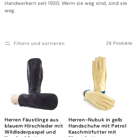
o
Handwerkern seit 1930. Wenn sie weg sind, sind sie
weg.
r
i
e
Filtern und sortieren
28 Produkte
:
Herren Fäustlinge aus
Herren-Nubuk in gelb
blauem Hirschleder mit
Handschuhe mit Petrol
Wildlederpaspel und
Kaschmirfutter mit