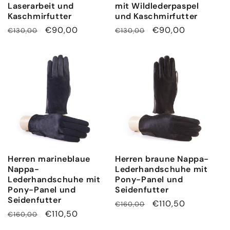
Laserarbeit und
mit Wildlederpaspel
Kaschmirfutter
und Kaschmirfutter
Normaler
Verkaufspreis
€90,00
Normaler
Verkaufspreis
€90,00
€130,00
€130,00
Preis
Preis
Herren marineblaue
Herren braune Nappa-
Nappa-
Lederhandschuhe mit
Lederhandschuhe mit
Pony-Panel und
Pony-Panel und
Seidenfutter
Seidenfutter
Normaler
Verkaufspreis
€110,50
€160,00
Normaler
Verkaufspreis
€110,50
€160,00
Preis
Preis