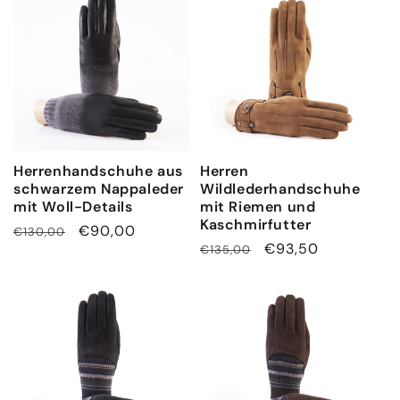
Herrenhandschuhe aus
Herren
schwarzem Nappaleder
Wildlederhandschuhe
mit Woll-Details
mit Riemen und
Kaschmirfutter
Normaler
Verkaufspreis
€90,00
€130,00
Normaler
Verkaufspreis
€93,50
€135,00
Preis
Preis