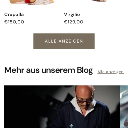
Crapolla
Virgilio
Normaler
€150,00
Normaler
€129,00
Preis
Preis
ALLE ANZEIGEN
Mehr aus unserem Blog
Alle anzeigen