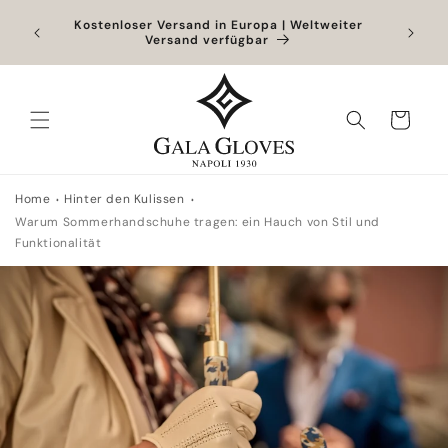
Direkt
zum
ter
Outlet bis zu -40% + zusätzliche 10% bei
Exklusiv
Hinzufügen eines Produkts zum vollen Preis
Inhalt
Warenkorb
Home
Hinter den Kulissen
Warum Sommerhandschuhe tragen: ein Hauch von Stil und
Funktionalität