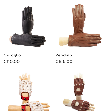
Coroglio
Pendino
Normaler
€110,00
Normaler
€155,00
Preis
Preis