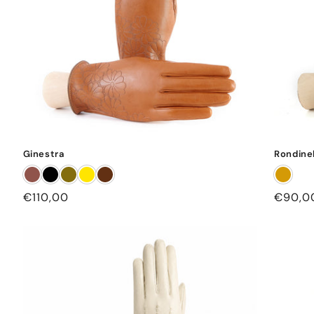
Ginestra
Rondinel
Prezzo
€110,00
Prezzo
€90,0
di
di
listino
listino