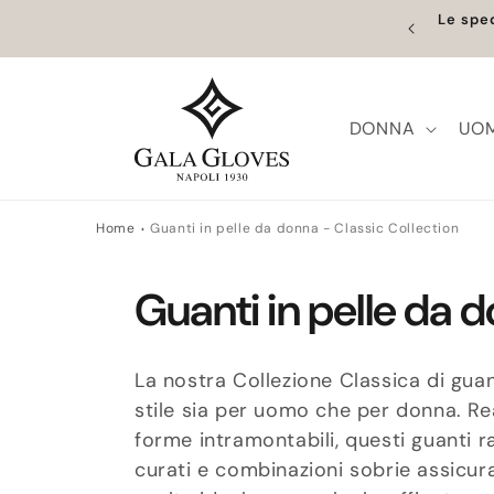
Vai
prenderanno il 27. Gli ordini effettuati dal 5 al 26
direttamente
Spedizi
no gestiti a partire da questa data.
ai contenuti
DONNA
UO
Home
Guanti in pelle da donna - Classic Collection
C
Guanti in pelle da 
o
La nostra Collezione Classica di gua
l
stile sia per uomo che per donna. Rea
forme intramontabili, questi guanti 
l
curati e combinazioni sobrie assicuran