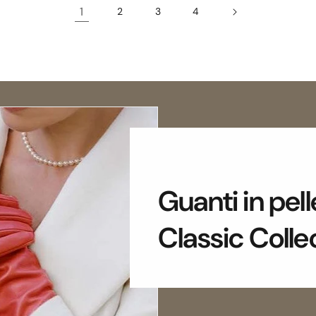
1
2
3
4
Guanti in pel
Classic Colle