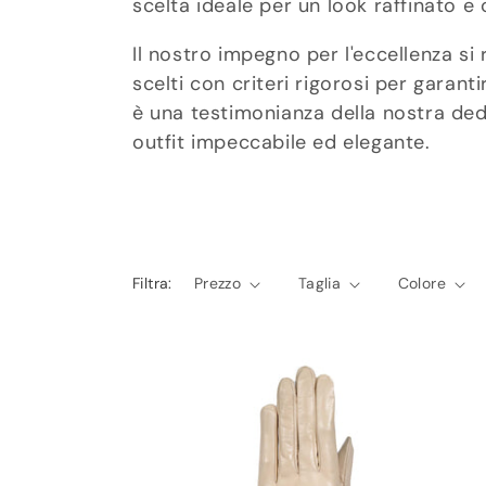
scelta ideale per un look raffinato e 
e
Il nostro impegno per l'eccellenza si 
scelti con criteri rigorosi per garant
z
è una testimonianza della nostra ded
i
outfit impeccabile ed elegante.
o
n
Filtra:
Prezzo
Taglia
Colore
e
: