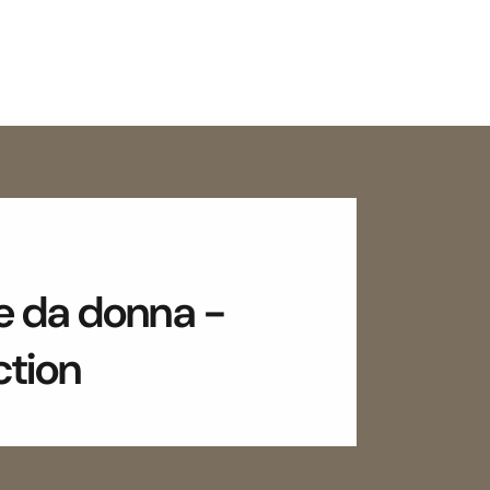
le da donna -
ction