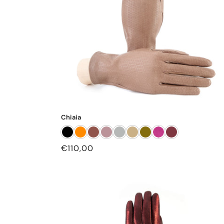
Chiaia
Prezzo
€110,00
di
listino