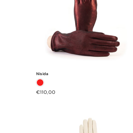
Nisida
Prezzo
€110,00
di
listino