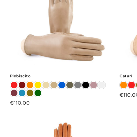
Plebiscito
Catarì
Prezzo
€110,0
di
Prezzo
€110,00
listino
di
listino