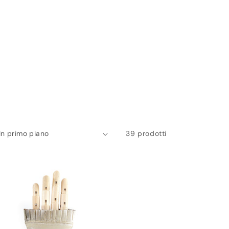
r
a
f
i
c
a
39 prodotti