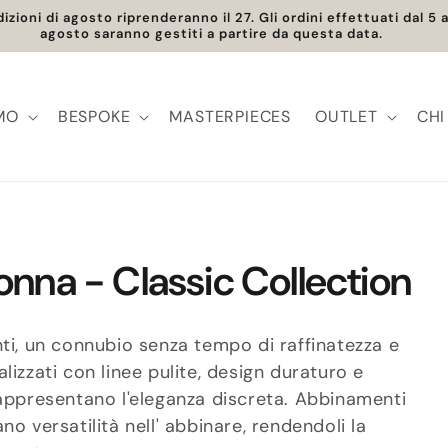
one gratuita in Europa | Spedizione disponibile in tutto il mon
MO
BESPOKE
MASTERPIECES
OUTLET
CHI
donna - Classic Collection
nti, un connubio senza tempo di raffinatezza e
lizzati con linee pulite, design duraturo e
rappresentano l'eleganza discreta. Abbinamenti
o versatilità nell' abbinare, rendendoli la