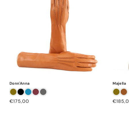
Donn'Anna
Majella
Prezzo
€175,00
Prezzo
€185,
di
di
listino
listino