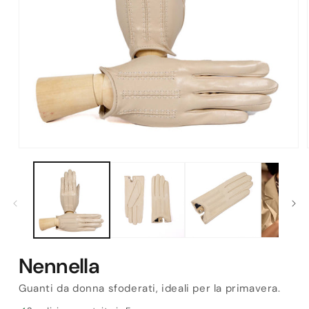
Apri
contenuti
multimediali
1
in
finestra
modale
Nennella
Guanti da donna sfoderati, ideali per la primavera.