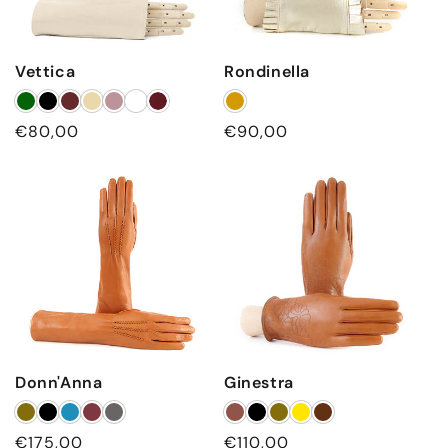
Vettica
Rondinella
Prezzo
€80,00
Prezzo
€90,00
di
di
listino
listino
Donn'Anna
Ginestra
Prezzo
€175,00
Prezzo
€110,00