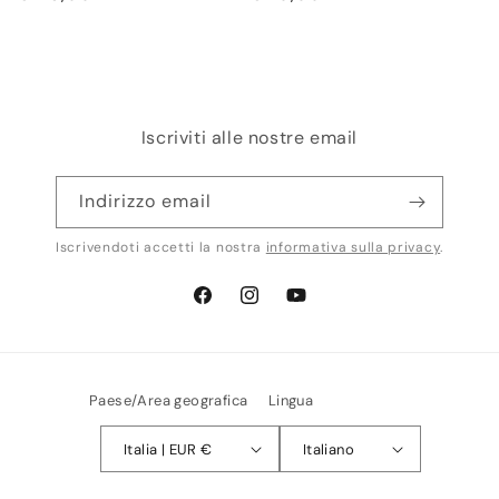
di
di
listino
listino
Iscriviti alle nostre email
Indirizzo email
Iscrivendoti accetti la nostra
informativa sulla privacy
.
Facebook
Instagram
YouTube
Paese/Area geografica
Lingua
Italia | EUR €
Italiano