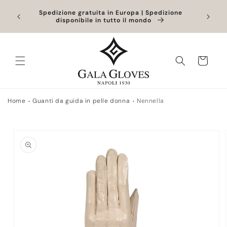
Vai
. Gli
direttamente
Spedizione gratuita in Europa | Spedizione
gestiti
disponibile in tutto il mondo
ai contenuti
Carrello
Home
Guanti da guida in pelle donna
Nennella
Passa alle
informazioni
sul prodotto