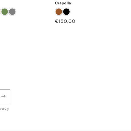
Crapolla
Prezzo
€150,00
di
listino
ivacy
.