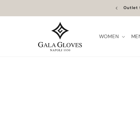
Vai
direttamente
ropa | Spedizione disponibile in tutto il mondo
Outlet 
ai contenuti
WOMEN
ME