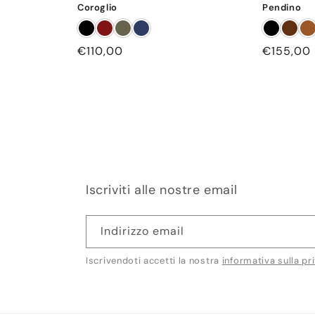
Coroglio
Pendino
Prezzo
€110,00
Prezzo
€155,00
di
di
listino
listino
Iscriviti alle nostre email
Indirizzo email
Iscrivendoti accetti la nostra
informativa sulla pr