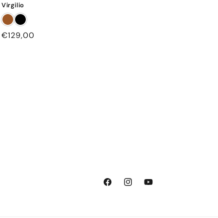
Virgilio
Prezzo
€129,00
di
listino
Facebook
Instagram
YouTube