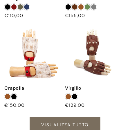
Prezzo
€110,00
Prezzo
€155,00
di
di
listino
listino
Crapolla
Virgilio
Prezzo
€150,00
Prezzo
€129,00
di
di
listino
listino
VISUALIZZA TUTTO