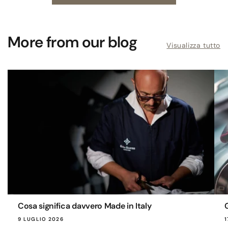
More from our blog
Visualizza tutto
Cosa significa davvero Made in Italy
9 LUGLIO 2026
1