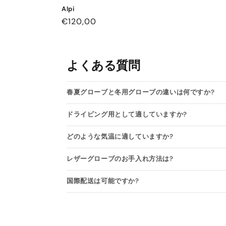
Alpi
通
€120,00
常
価
格
よくある質問
春夏グローブと冬用グローブの違いは何ですか?
ドライビング用として適していますか?
どのような気温に適していますか?
レザーグローブのお手入れ方法は?
国際配送は可能ですか?
Open size guide