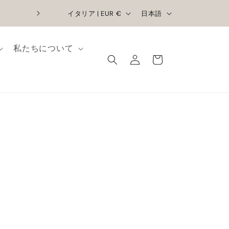
国
言
限定割引 | 手作りの優雅なアイテムが
イタリア | EUR €
日本語
/
語
地
ロ
カ
私たちについて
グ
域
ー
イ
ト
ン