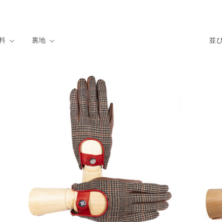
料
裏地
並び