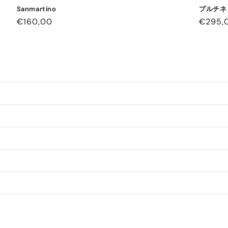
Sanmartino
プルチネ
通
€160,00
通
€295,
常
常
価
価
格
格