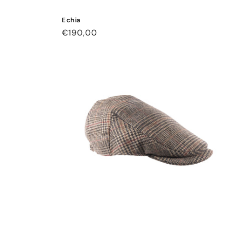
Echia
通
€190,00
常
価
格