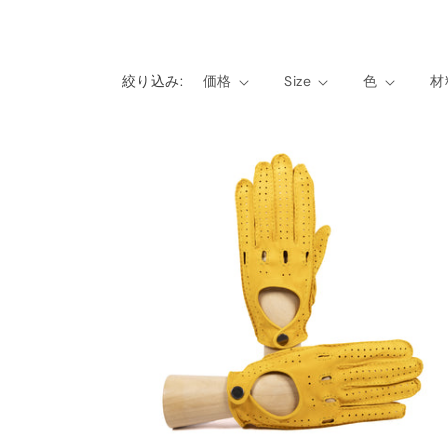
ョ
ン
絞り込み:
価格
Size
色
材
: