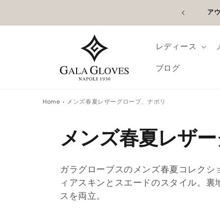
コンテン
内は送料無料 |世界中に発送可能
アウ
ツに進む
レディース
ブログ
Home
メンズ春夏レザーグローブ、ナポリ
コ
メンズ春夏レザー
レ
ガラグローブスのメンズ春夏コレクショ
ク
ィアスキンとスエードのスタイル。裏
スを両立。
シ