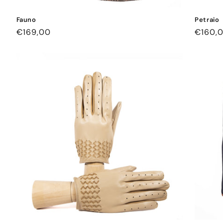
Fauno
Petraio
通
€169,00
通
€160,
常
常
価
価
格
格