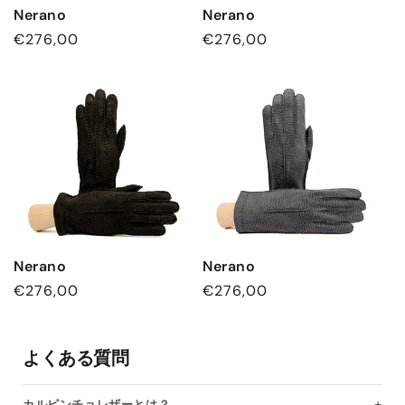
Nerano
Nerano
通
€276,00
通
€276,00
常
常
価
価
格
格
Nerano
Nerano
通
€276,00
通
€276,00
常
常
価
価
格
よくある質問
格
カルピンチョレザーとは？