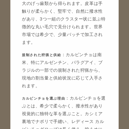
大のげっ歯類から得られます。皮革は手
触りが柔らかく、堅牢で、自然に撥水性
があり、3つ一組のクラスター状に並ぶ特
徴的な丸い毛穴で見分けられます。世界
市場では希少で、少量バッチで加工され
ます。
：カルピンチョは南
規制された狩猟と供給
米、特にアルゼンチン、パラグアイ、ブ
ラジルの一部での規制された狩猟から、
現地の割当量と供給状況に応じて入手さ
れます。
：カルピンチョを選
カルピンチョを選ぶ理由
ぶとは、希少で柔らかく、撥水性があり
視覚的に独特な革を選ぶこと。カシミア
裏地でナポリで手縫い、レディース カル