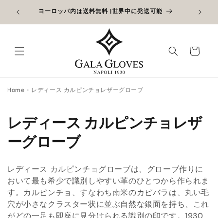
コンテン
6日まで
アウトレ
ヨーロッパ内は送料無料 |世界中に発送可能
ツに進む
。
カ
ー
ト
Home
レディース カルピンチョレザーグローブ
コ
レディース カルピンチョレザ
レ
ーグローブ
ク
レディース カルピンチョグローブは、グローブ作りに
シ
おいて最も希少で識別しやすい革のひとつから作られま
す。カルピンチョ、すなわち南米のカピバラは、丸い毛
ョ
穴が小さなクラスター状に並ぶ自然な銀面を持ち、これ
ン
がどの一足も即座に見分けられる識別の印です。1930