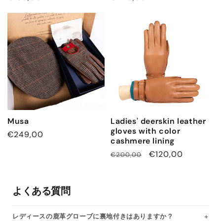
常
常
価
価
格
格
Musa
Ladies' deerskin leather
gloves with color
通
€249,00
cashmere lining
常
通
セ
€120,00
€200,00
価
常
ー
格
価
ル
よくある質問
格
価
格
レディースの鹿革グローブに裏地付きはありますか？