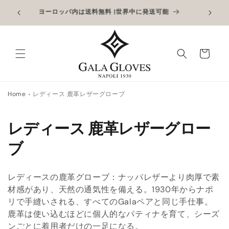
コンテン
6日まで
アウトレ
ヨーロッパ内は送料無料 |世界中に発送可能
ツに進む
。
カ
ー
ト
Home
レディース 鹿革レザーグローブ
コ
レディース 鹿革レザーグロー
レ
ブ
ク
レディースの鹿革グローブ：ナッパレザーより肉厚で素
シ
材感があり、天然の通気性を備える。1930年からナポ
リで手縫いされる、すべてのGalaペアと同じ手仕事。
ョ
鹿革は使い込むほどに個人的なパティナを育て、シーズ
ン
ンごとに着用者だけの一足になる。