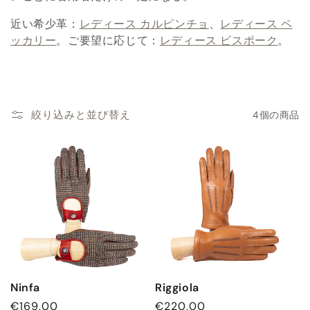
:
近い希少革：
レディース カルピンチョ
、
レディース ペ
ッカリー
。ご要望に応じて：
レディース ビスポーク
。
絞り込みと並び替え
4個の商品
Riggiola
Ninfa
通
€220,00
通
€169,00