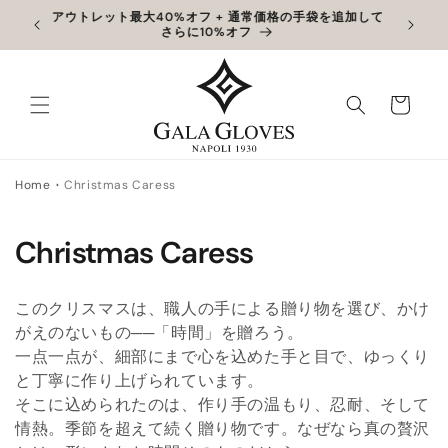
コンテン
アウトレット最大40%オフ + 通常価格の手袋を追加して
限定
ツに進む
さらに10%オフ
カ
ー
ト
Home
Christmas Caress
コ
Christmas Caress
レ
このクリスマスは、職人の手による贈り物を選び、かけ
ク
がえのないもの──「時間」を贈ろう。
一点一点が、細部にまで心を込めた手と目で、ゆっくり
シ
と丁寧に作り上げられています。
ョ
そこに込められたのは、作り手の温もり、忍耐、そして
情熱。季節を超えて続く贈り物です。なぜなら真の贅沢
ン