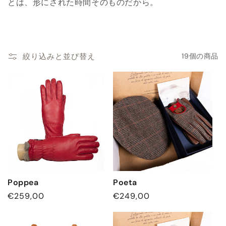
とは、形にされた時間そのものだから。
:
絞り込みと並び替え
19個の商品
Poppea
Poeta
通
€259,00
通
€249,00
常
常
価
価