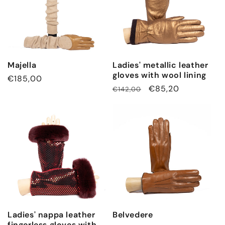
Majella
Ladies' metallic leather
gloves with wool lining
通
€185,00
通
セ
€85,20
€142,00
常
常
ー
価
価
ル
格
格
価
格
Ladies' nappa leather
Belvedere
fingerless gloves with