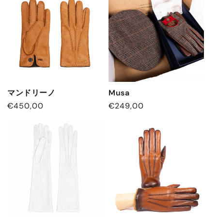
格
格
マンドリーノ
Musa
通
€450,00
通
€249,00
常
常
価
価
格
格