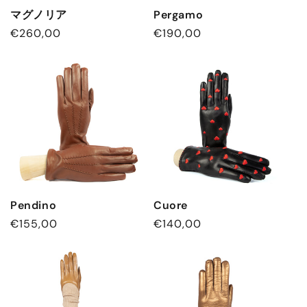
マグノリア
Pergamo
通
€260,00
通
€190,00
常
常
価
価
格
格
Pendino
Cuore
通
€155,00
通
€140,00
常
常
価
価
格
格