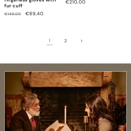
通
€210,00
fur cuff
常
通
セ
€89,40
€149,00
価
常
ー
格
価
ル
格
価
1
2
格