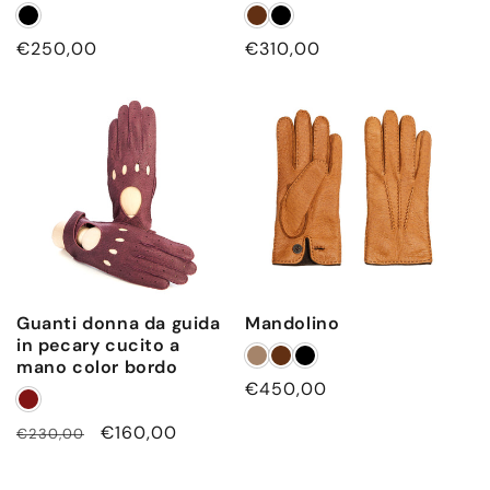
Prezzo
€250,00
Prezzo
€310,00
di
di
listino
listino
Guanti donna da guida
Mandolino
in pecary cucito a
mano color bordo
Prezzo
€450,00
di
Prezzo
Prezzo
€160,00
€230,00
listino
di
scontato
listino