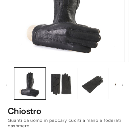
Apri
contenuti
multimediali
1
in
finestra
modale
Chiostro
Guanti da uomo in peccary cuciti a mano e foderati
cashmere