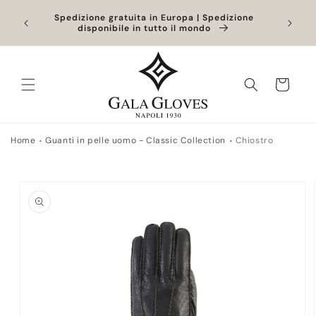
Vai
. Gli
direttamente
Spedizione gratuita in Europa | Spedizione
gestiti
disponibile in tutto il mondo
ai contenuti
Carrello
Home
Guanti in pelle uomo - Classic Collection
Chiostro
Passa alle
informazioni
sul prodotto