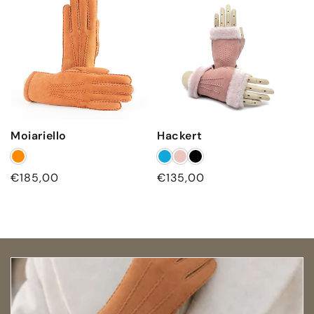
z
i
o
n
e
Moiariello
Hackert
:
Prezzo
€185,00
Prezzo
€135,00
di
di
listino
listino