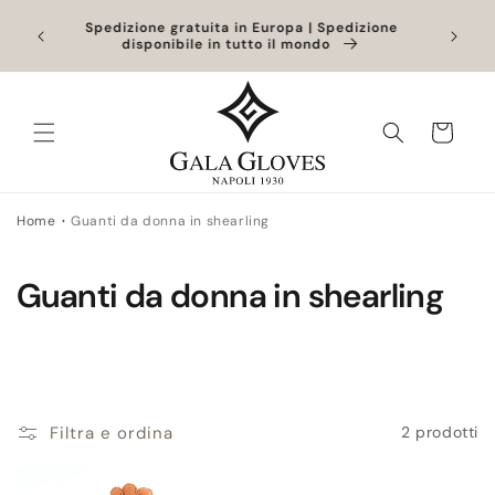
Vai
. Gli
direttamente
Spedizione gratuita in Europa | Spedizione
gestiti
disponibile in tutto il mondo
ai contenuti
Carrello
Home
Guanti da donna in shearling
C
Guanti da donna in shearling
o
l
l
Filtra e ordina
2 prodotti
e