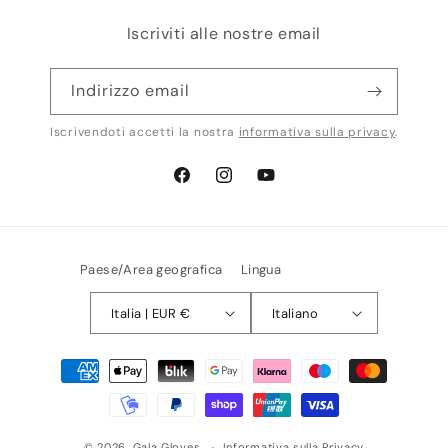
Iscriviti alle nostre email
Indirizzo email
Iscrivendoti accetti la nostra
informativa sulla privacy
.
Facebook
Instagram
YouTube
Paese/Area geografica
Lingua
Italia | EUR €
Italiano
Metodi
di
pagamento
© 2026,
Gala Gloves
Informativa sulla Privacy