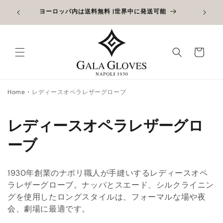
コンテン
6日まで
ヨーロッパ内は送料無料 |世界中に発送可能
ツに進む
。
カ
ー
ト
Home
レディースオペラレザーグローブ
コ
レディースオペラレザーグロ
レ
ーブ
ク
1930年創業のナポリ職人が手縫いするレディースオペ
シ
ラレザーグローブ。ナッパとスエード、シルクライニン
グを使用したロングスタイルは、フォーマルな場や夜
ョ
会、劇場に最適です。
ン