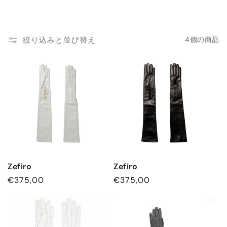
:
絞り込みと並び替え
4個の商品
Zefiro
Zefiro
通
€375,00
通
€375,00
常
常
価
価
格
格