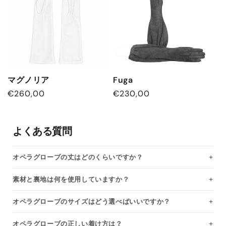
マグノリア
Fuga
通
€260,00
通
€230,00
常
常
価
価
格
よくある質問
格
オペラグローブの丈はどのくらいですか？
素材と裏地は何を使用していますか？
オペラグローブのサイズはどう選べばいいですか？
オペラグローブの正しい着け方は？