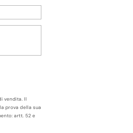
r
a
f
i
c
a
 vendita. Il
la prova della sua
ento: artt. 52 e