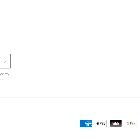
ivacy
.
Metodi
di