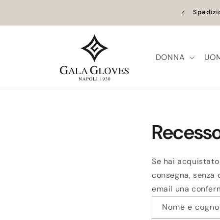
Vai
prenderanno il 27. Gli ordini effettuati dal 5 al 26
direttamente
Spedizi
no gestiti a partire da questa data.
ai contenuti
DONNA
UO
Recesso
Se hai acquistato
consegna, senza d
email una conferma
Nome e cogn