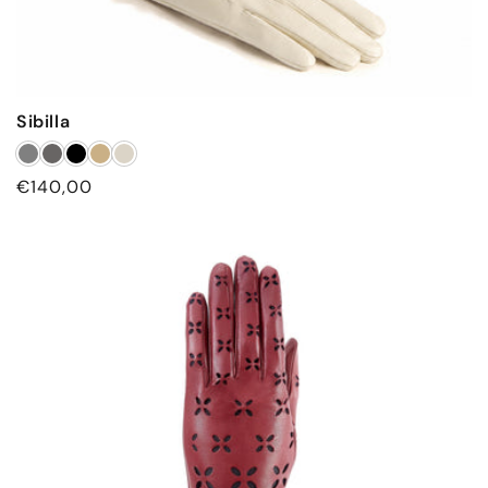
Sibilla
Prezzo
€140,00
di
listino