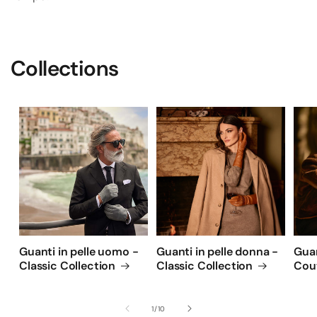
z
i
o
Collections
n
e
:
Guanti in pelle uomo -
Guanti in pelle donna -
Guan
Classic Collection
Classic Collection
Cout
su
1
/
10