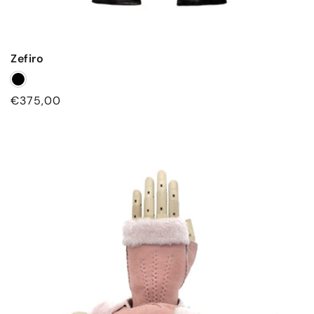
Zefiro
Prezzo
€375,00
di
listino