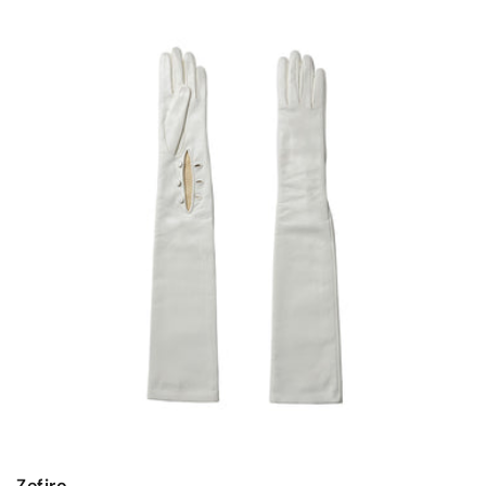
listino
Zefiro