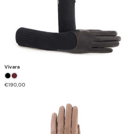
Vivara
Prezzo
€190,00
di
listino