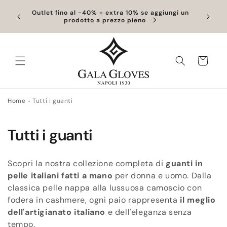
Vai
direttamente
one
Outlet fino al -40% + extra 10% se aggiungi un
Scont
prodotto a prezzo pieno
ai contenuti
Carrello
Home
Tutti i guanti
C
Tutti i guanti
o
Scopri la nostra collezione completa di
guanti in
l
pelle italiani fatti a mano
per donna e uomo. Dalla
classica pelle nappa alla lussuosa camoscio con
l
fodera in cashmere, ogni paio rappresenta
il meglio
e
dell'artigianato italiano
e dell'eleganza senza
tempo.