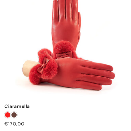
Ciaramella
Prezzo
€170,00
di