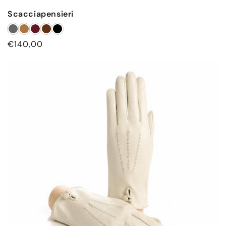
Scacciapensieri
Prezzo
€140,00
di
listino