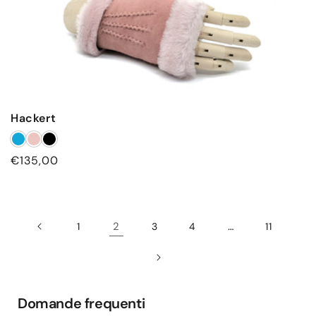
Hackert
Prezzo
€135,00
di
listino
2
…
1
3
4
11
Domande frequenti