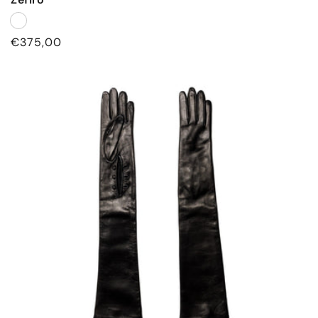
Prezzo
€375,00
di
listino