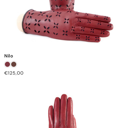
Nilo
Prezzo
€125,00
di
listino