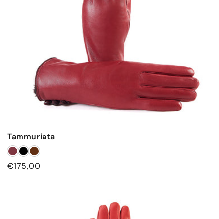
Tammuriata
Prezzo
€175,00
di
listino