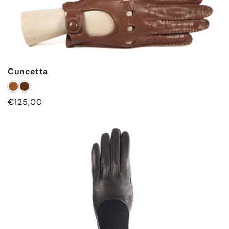
Cuncetta
Prezzo
€125,00
di
listino