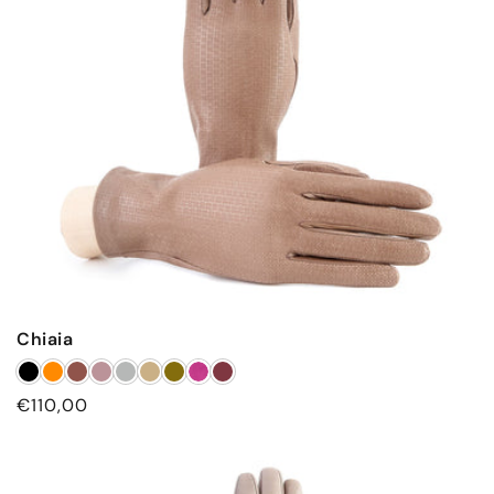
Chiaia
Prezzo
€110,00
di
listino